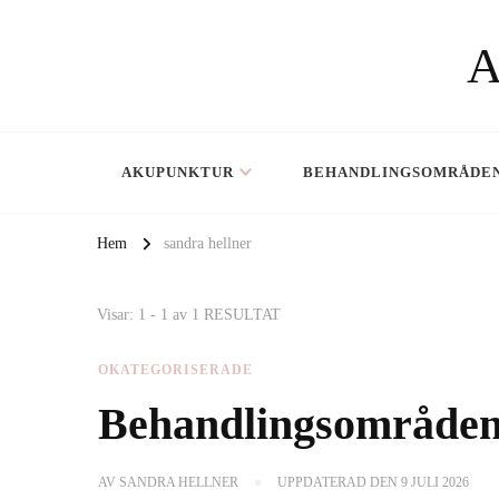
AKUPUNKTUR
BEHANDLINGSOMRÅDE
Hem
sandra hellner
Visar: 1 - 1 av 1 RESULTAT
OKATEGORISERADE
Behandlingsområde
AV
SANDRA HELLNER
UPPDATERAD DEN
9 JULI 2026