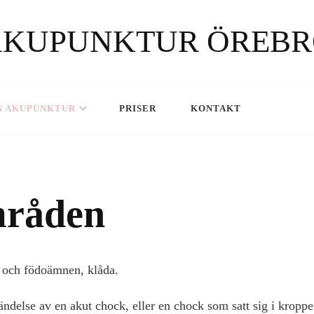
AKUPUNKTUR ÖREBR
N AKUPUNKTUR
PRISER
KONTAKT
mråden
r och födoämnen, klåda.
delse av en akut chock, eller en chock som satt sig i kroppen 