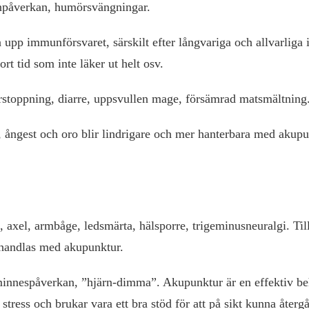
npåverkan, humörsvängningar.
pp immunförsvaret, särskilt efter långvariga och allvarliga i
rt tid som inte läker ut helt osv.
stoppning, diarre, uppsvullen mage, försämrad matsmältning
 ångest och oro blir lindrigare och mer hanterbara med akup
 axel, armbåge, ledsmärta, hälsporre, trigeminusneuralgi. Til
ehandlas med akupunktur.
minnespåverkan, ”hjärn-dimma”. Akupunktur är en effektiv be
ress och brukar vara ett bra stöd för att på sikt kunna återgå 