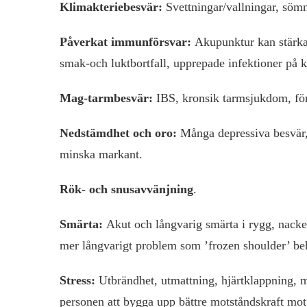
Klimakteriebesvär:
Svettningar/vallningar, söm
Påverkat immunförsvar:
Akupunktur kan stärka u
smak-och luktbortfall, upprepade infektioner på ko
Mag-tarmbesvär:
IBS, kronsik tarmsjukdom, för
Nedstämdhet och oro:
Många depressiva besvär,
minska markant.
Rök- och snusavvänjning
.
Smärta:
Akut och långvarig smärta i rygg, nacke,
mer långvarigt problem som ’frozen shoulder’ b
Stress:
Utbrändhet, utmattning, hjärtklappning, 
personen att bygga upp bättre motståndskraft mot st