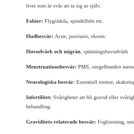
livet som är svår att ta sig ur själv.
Fobier:
Flygrädsla, spindelfobi etc.
Hudbesvär:
Acne, psoriasis, eksem.
Huvudvärk och migrän
, spänningshuvudvärk
Menstruationsbesvär:
PMS, oregelbunden mens,
Neurologiska besvär
: Essentiell tremor, skaknin
Infertilitet:
Svårigheter att bli gravid eller svå
behandling.
Graviditets-relaterade besvär:
Foglossning, smär