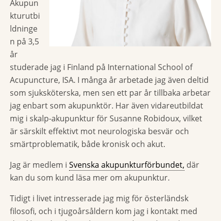
Akupun
kturutbi
ldninge
n på 3,5
år
studerade jag i Finland på International School of
Acupuncture, ISA. I många år arbetade jag även deltid
som sjuksköterska, men sen ett par år tillbaka arbetar
jag enbart som akupunktör. Har även vidareutbildat
mig i skalp-akupunktur för Susanne Robidoux, vilket
är särskilt effektivt mot neurologiska besvär och
smärtproblematik, både kronisk och akut.
Jag är medlem i
Svenska akupunkturförbundet,
där
kan du som kund läsa mer om akupunktur.
Tidigt i livet intresserade jag mig för österländsk
filosofi, och i tjugoårsåldern kom jag i kontakt med